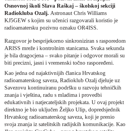
Osnovnoj školi Slava Raškaj – školskoj sekciji
Radiokluba Ozalj.
Astronaut Chris Williams
KJ5GEW s kojim su učenici razgovarali koristio je
radioamatersku pozivnu oznaku OR4ISS.
Razgovor je besprijekorno sinkroniziran s rasporedom
ARISS mreže i kontrolnim stanicama. Svaka sekunda
je bila dragocjena – svako pitanje i odgovor morali su
biti precizni, jasni i vremenski točno raspoređeni.
Kao jedna od najaktivnijih članica Hrvatskog
radioamaterskog saveza, Radioklub Ozalj djeluje uz
Savezovu kontinuiranu podršku u razvoju tehničkih
znanja i vještina, radu s mladima i provedbi
edukativnih i natjecateljskih projekata. U ovaj projekt
direktno je bio uključen Željko Ulip, dopredsjednik
Hrvatskog radioamaterskog saveza, koji je prenio
svoja znanja iz satelitskih radijskih komunikacije. Kao