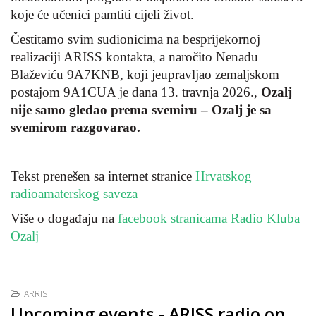
koje će učenici pamtiti cijeli život.
Čestitamo svim sudionicima na besprijekornoj
realizaciji ARISS kontakta, a naročito Nenadu
Blaževiću 9A7KNB, koji jeupravljao zemaljskom
postajom 9A1CUA je dana 13. travnja 2026.,
Ozalj
nije samo gledao prema svemiru – Ozalj je sa
svemirom razgovarao.
Tekst prenešen sa internet stranice
Hrvatskog
radioamaterskog saveza
Više o događaju na
facebook stranicama Radio Kluba
Ozalj
ARRIS
Upcoming events - ARISS radio on