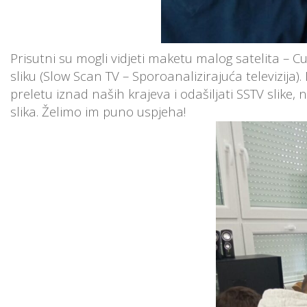
Prisutni su mogli vidjeti maketu malog satelita – C
sliku (Slow Scan TV – Sporoanalizirajuća televizij
preletu iznad naših krajeva i odašiljati SSTV slike, 
slika. Želimo im puno uspjeha!