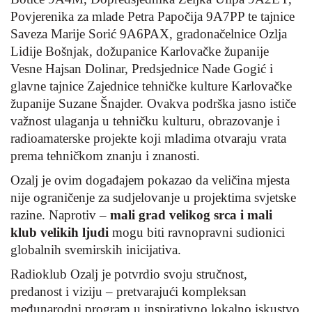
Povjerenika za mlade Petra Papočija 9A7PP te tajnice
Saveza Marije Sorić 9A6PAX, gradonačelnice Ozlja
Lidije Bošnjak, dožupanice Karlovačke županije
Vesne Hajsan Dolinar, Predsjednice Nade Gogić i
glavne tajnice Zajednice tehničke kulture Karlovačke
županije Suzane Šnajder. Ovakva podrška jasno ističe
važnost ulaganja u tehničku kulturu, obrazovanje i
radioamaterske projekte koji mladima otvaraju vrata
prema tehničkom znanju i znanosti.
Ozalj je ovim događajem pokazao da veličina mjesta
nije ograničenje za sudjelovanje u projektima svjetske
razine. Naprotiv –
mali grad velikog srca i mali
klub velikih ljudi
mogu biti ravnopravni sudionici
globalnih svemirskih inicijativa.
Radioklub Ozalj je potvrdio svoju stručnost,
predanost i viziju – pretvarajući kompleksan
međunarodni program u inspirativno lokalno iskustvo