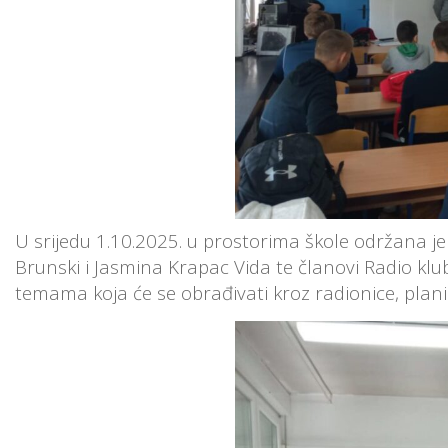
U srijedu 1.10.2025. u prostorima škole održana je p
Brunski i Jasmina Krapac Vida te članovi Radio klub
temama koja će se obrađivati kroz radionice, plan