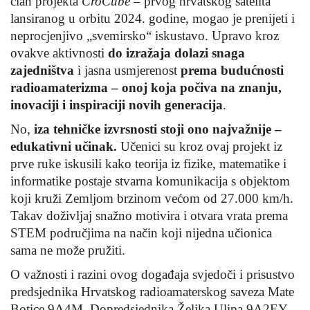
član projekta
CroCube
– prvog hrvatskog satelita
lansiranog u orbitu 2024. godine, mogao je prenijeti i
neprocjenjivo „svemirsko“ iskustavo. Upravo kroz
ovakve aktivnosti
do izražaja dolazi snaga
zajedništva
i jasna usmjerenost
prema budućnosti
radioamaterizma – onoj koja počiva na znanju,
inovaciji i inspiraciji novih generacija
.
No,
iza tehničke izvrsnosti stoji ono najvažnije –
edukativni učinak.
Učenici su kroz ovaj projekt iz
prve ruke iskusili kako teorija iz fizike, matematike i
informatike postaje stvarna komunikacija s objektom
koji kruži Zemljom brzinom većom od 27.000 km/h.
Takav doživljaj snažno motivira i otvara vrata prema
STEM područjima na način koji nijedna učionica
sama ne može pružiti.
O važnosti i razini ovog događaja svjedoči i prisustvo
predsjednika Hrvatskog radioamaterskog saveza Mate
Botice 9A4M, Dopredsjednika Željka Ulipa 9A2EY,