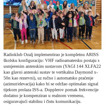
Radioklub Ozalj implementirao je kompletnu ARISS
školsku konfiguraciju: VHF radioamatersku postaju s
usmjerenim antenskim sustavom (YAGI 144 XLFA22
kao glavni antenski sustav te vertikalna Daymond x-
50n kao rezervni), uz ručno i automatsko praćenje
(azimut/elevacija) kako bi se održao optimalan signal
tijekom prolaza ISS-a. Dopplerov pomak frekvencije
dodatno je kompenziran u realnom vremenu,
osiguravajući stabilnu i čistu komunikaciju.